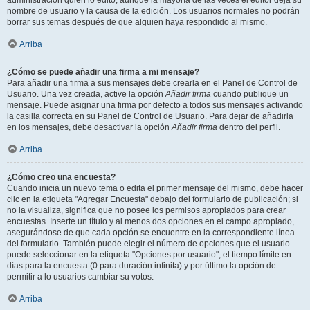
administración quién lo editó, aunque la mayoría de las veces el editor deja su
nombre de usuario y la causa de la edición. Los usuarios normales no podrán
borrar sus temas después de que alguien haya respondido al mismo.
Arriba
¿Cómo se puede añadir una firma a mi mensaje?
Para añadir una firma a sus mensajes debe crearla en el Panel de Control de
Usuario. Una vez creada, active la opción
Añadir firma
cuando publique un
mensaje. Puede asignar una firma por defecto a todos sus mensajes activando
la casilla correcta en su Panel de Control de Usuario. Para dejar de añadirla
en los mensajes, debe desactivar la opción
Añadir firma
dentro del perfil.
Arriba
¿Cómo creo una encuesta?
Cuando inicia un nuevo tema o edita el primer mensaje del mismo, debe hacer
clic en la etiqueta "Agregar Encuesta" debajo del formulario de publicación; si
no la visualiza, significa que no posee los permisos apropiados para crear
encuestas. Inserte un título y al menos dos opciones en el campo apropiado,
asegurándose de que cada opción se encuentre en la correspondiente línea
del formulario. También puede elegir el número de opciones que el usuario
puede seleccionar en la etiqueta "Opciones por usuario", el tiempo límite en
días para la encuesta (0 para duración infinita) y por último la opción de
permitir a lo usuarios cambiar su votos.
Arriba