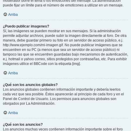
moderador borre el tema o los emoticones del mensaje. La administración
puede fijar un límite para el número de emoticones a utilizar en un mensaje.
Arriba
¿Puedo publicar imagenes?
Sí, las imágenes se pueden mostrar en sus mensajes. Si la administración
permite adjuntar archivos, puede subir la imagen directamente al foro. De otra
manera, debe guardar primero su foto en un servidor de acceso público, e.j.
http://www.ejemplo.com/mi-imagen.gif. No puede publicar imágenes que se
encuentren en su PC (a menos que sea un servidor de acceso público) ni
tampoco las que se encuentren guardadas bajo mecanismos de autenticación,
e.j. hotmail o yahoo correo, sitios protegidos por contraseñas, etc. Para exhibir
imágenes utilice el BBCode con la etiqueta [img].
Arriba
¿Qué son los anuncios globales?
Los anuncios globales contienen información importante y debería leerlos
cada vez que sea posible. Éstos aparecerán al principio de cada foro y en el
Panel de Control de Usuario. Los permisos para anuncios globales son
otorgados por La Administración.
Arriba
¿Qué son los anuncios?
Los anuncios muchas veces contienen información importante sobre el foro