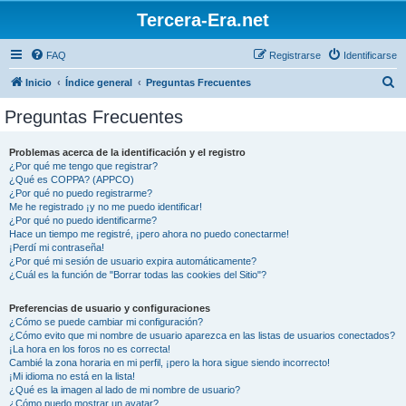
Tercera-Era.net
FAQ
Registrarse
Identificarse
B
Inicio
Índice general
Preguntas Frecuentes
u
Preguntas Frecuentes
s
c
Problemas acerca de la identificación y el registro
¿Por qué me tengo que registrar?
a
¿Qué es COPPA? (APPCO)
r
¿Por qué no puedo registrarme?
Me he registrado ¡y no me puedo identificar!
¿Por qué no puedo identificarme?
Hace un tiempo me registré, ¡pero ahora no puedo conectarme!
¡Perdí mi contraseña!
¿Por qué mi sesión de usuario expira automáticamente?
¿Cuál es la función de "Borrar todas las cookies del Sitio"?
Preferencias de usuario y configuraciones
¿Cómo se puede cambiar mi configuración?
¿Cómo evito que mi nombre de usuario aparezca en las listas de usuarios conectados?
¡La hora en los foros no es correcta!
Cambié la zona horaria en mi perfil, ¡pero la hora sigue siendo incorrecto!
¡Mi idioma no está en la lista!
¿Qué es la imagen al lado de mi nombre de usuario?
¿Cómo puedo mostrar un avatar?