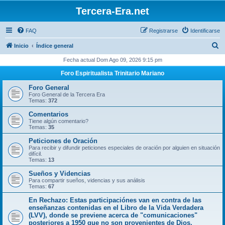
Tercera-Era.net
FAQ
Registrarse
Identificarse
B
Inicio
Índice general
u
Fecha actual Dom Ago 09, 2026 9:15 pm
s
Foro Espiritualista Trinitario Mariano
c
Foro General
a
Foro General de la Tercera Era
Temas:
372
r
Comentarios
Tiene algún comentario?
Temas:
35
Peticiones de Oración
Para recibir y difundir peticiones especiales de oración por alguien en situación
difícil.
Temas:
13
Sueños y Videncias
Para compartir sueños, videncias y sus análisis
Temas:
67
En Rechazo: Estas participaciónes van en contra de las
enseñanzas contenidas en el Libro de la Vida Verdadera
(LVV), donde se previene acerca de "comunicaciones"
posteriores a 1950 que no son provenientes de Dios.