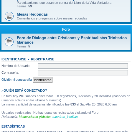
Participaciones que estan en contra del Libro de la Vida Verdadera
Temas:
59
Mesas Redondas
Comentarios y preguntas sobre mesas redondas
Foro
Foro de Dialogo entre Cristianos y Espiritualistas Trinitarios
Marianos
Temas:
5
IDENTIFICARSE
•
REGISTRARSE
Nombre de Usuario:
Contraseña:
Olvidé mi contraseña
¿QUIÉN ESTÁ CONECTADO?
En total hay
20
usuarios conectados :: 0 registrados, 0 ocultos y 20 invitados (basados en
usuarios activos en los últimos 5 minutos)
La mayor cantidad de usuarios identificados fue
833
el Sab Abr 25, 2026 6:08 am
Usuarios registrados: No hay usuarios registrados visitando el Foro
Referencia:
Moderadores globales
,
catedras_ineditas
ESTADÍSTICAS