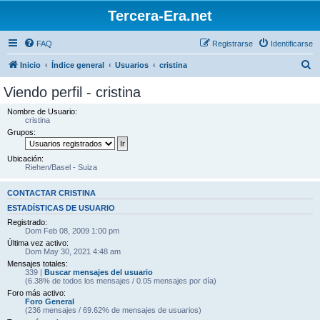
Tercera-Era.net
FAQ
Registrarse
Identificarse
B
Inicio
Índice general
Usuarios
cristina
u
Viendo perfil - cristina
s
Nombre de Usuario:
c
cristina
Grupos:
a
r
Ubicación:
Riehen/Basel - Suiza
CONTACTAR CRISTINA
ESTADÍSTICAS DE USUARIO
Registrado:
Dom Feb 08, 2009 1:00 pm
Última vez activo:
Dom May 30, 2021 4:48 am
Mensajes totales:
339 |
Buscar mensajes del usuario
(6.38% de todos los mensajes / 0.05 mensajes por día)
Foro más activo:
Foro General
(236 mensajes / 69.62% de mensajes de usuarios)