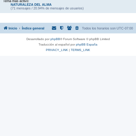
Tema más activo:
NATURALEZA DEL ALMA
(71 mensajes / 20.94% de mensajes de usuarios)
Inicio
Índice general
Todos los horarios son
UTC-07:00
Desarrollado por
phpBB
® Forum Software © phpBB Limited
Traducción al español por
phpBB España
PRIVACY_LINK
|
TERMS_LINK