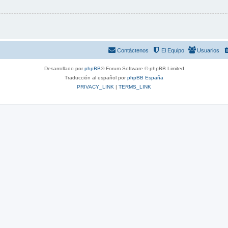
Contáctenos
El Equipo
Usuarios
Desarrollado por
phpBB
® Forum Software © phpBB Limited
Traducción al español por
phpBB España
PRIVACY_LINK
|
TERMS_LINK