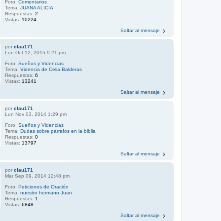
Foro:
Comentarios
Tema:
JUANA ALICIA
Respuestas:
2
Vistas:
10224
Saltar al mensaje
por
clau171
Lun Oct 12, 2015 9:21 pm
Foro:
Sueños y Videncias
Tema:
Videncia de Celia Balderas
Respuestas:
6
Vistas:
13241
Saltar al mensaje
por
clau171
Lun Nov 03, 2014 1:29 pm
Foro:
Sueños y Videncias
Tema:
Dudas sobre párrafos en la biblia
Respuestas:
0
Vistas:
13797
Saltar al mensaje
por
clau171
Mar Sep 09, 2014 12:48 pm
Foro:
Peticiones de Oración
Tema:
nuestro hermano Juan
Respuestas:
1
Vistas:
6848
Saltar al mensaje