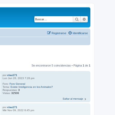
Buscar
Búsqueda avanza
Registrarse
Identificarse
Se encontraron 5 coincidencias • Página
1
de
1
por
clau171
Lun Jun 26, 2023 7:28 pm
Foro:
Foro General
Tema:
Existe Inteligencia en los Animales?
Respuestas:
3
Vistas:
32506
Saltar al mensaje
por
clau171
Mié Nov 09, 2022 8:45 pm