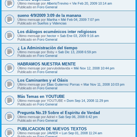
Último mensaje por
AlbertoTrevino
«
Vie Feb 20, 2009 10:14 am
Publicado en
Foro General
sueno 4/9/2009 3:09 de la manana
Último mensaje por
Martha
«
Mié Feb 04, 2009 7:07 pm
Publicado en
Sueños y Videncias
Los diálogos ecuménicos inter religiosos
Último mensaje por
hector
«
Sab Ene 03, 2009 9:16 am
Publicado en
Foro General
¿ La Administraciòn del tiempo
Último mensaje por
Boby
«
Sab Dic 13, 2008 6:59 pm
Publicado en
Foro General
HABRAMOS NUESTRA MENTE
Último mensaje por
parvulodelavida
«
Mié Nov 12, 2008 10:44 pm
Publicado en
Foro General
Los Caminantes y el Oásis
Último mensaje por
Elias Gutierrez Porras
«
Mar Nov 11, 2008 10:03 pm
Publicado en
Foro General
Más Temas en YOUTUBE
Último mensaje por
YOUTUBE
«
Dom Sep 14, 2008 11:29 pm
Publicado en
Foro General
Pregunta No.19 Sobre el Espiritu de Verdad
Último mensaje por
Adriel
«
Sab Sep 06, 2008 6:42 pm
Publicado en
Foro General
PUBLICACION DE NUEVOS TEXTOS
Último mensaje por
JAVIER
«
Lun Sep 01, 2008 11:24 am
Publicado en
Foro General