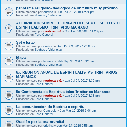
Publicado en
Foro General
panorama religioso-ideológico de un futuro muy próximo
Último mensaje por
cristina
«
Lun Ene 22, 2018 12:21 pm
Publicado en
Sueños y Videncias
ACLARACIÓN SOBRE EL ORIGEN DEL SEXTO SELLO Y EL
ESPIRITUALISMO TRINITARIO MARIANO
Último mensaje por
moderador1
«
Sab Ene 20, 2018 11:29 pm
Publicado en
Foro General
Set e Israel
Último mensaje por
cristina
«
Dom Dic 03, 2017 12:56 pm
Publicado en
Sueños y Videncias
Mapa
Último mensaje por
labriego
«
Sab Sep 30, 2017 8:32 pm
Publicado en
Sueños y Videncias
8a. REUNION ANUAL DE ESPIRITUALISTAS TRINITARIOS
MARIANOS
Último mensaje por
moderador1
«
Lun Jul 24, 2017 8:39 pm
Publicado en
Foro General
9a Conferencia de Espiritualistas Trinitarios Marianos
Último mensaje por
moderador1
«
Lun Jul 24, 2017 8:38 pm
Publicado en
Foro General
La comunicacion de Espiritu a espiritu
Último mensaje por
Consuelo
«
Jue Mar 17, 2016 1:06 pm
Publicado en
Foro General
Oración por la paz mundial
Último mensaje por
cristina
«
Lun Mar 14, 2016 9:56 am