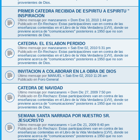
provenientes de Dios.
PRIMER CATEDRA RECIBIDA DE ESPIRITU A ESPIRITU "
INSPIRACION
Último mensaje por
manzanares
«
Dom Ene 10, 2010 1:44 pm
Publicado en
En Rechazo: Estas participaciónes van en contra de las
enseñanzas contenidas en el Libro de la Vida Verdadera (LVV), donde se
previene acerca de "comunicaciones" posteriores a 1950 que no son
provenientes de Dios.
CATEDRA: EL ESLABON PERDIDO
Último mensaje por
manzanares
«
Sab Ene 02, 2010 5:31 pm
Publicado en
En Rechazo: Estas participaciónes van en contra de las
enseñanzas contenidas en el Libro de la Vida Verdadera (LVV), donde se
previene acerca de "comunicaciones" posteriores a 1950 que no son
provenientes de Dios.
INVITACION A COLABORAR EN LA OBRA DE DIOS
Último mensaje por
MANUEL
«
Sab Ene 02, 2010 11:26 am
Publicado en
Foro General
CATEDRA DE NAVIDAD
Último mensaje por
manzanares
«
Dom Dic 27, 2009 7:50 pm
Publicado en
En Rechazo: Estas participaciónes van en contra de las
enseñanzas contenidas en el Libro de la Vida Verdadera (LVV), donde se
previene acerca de "comunicaciones" posteriores a 1950 que no son
provenientes de Dios.
SEMANA SANTA NARRADA POR NUESTRO SR.
JESUCRISTO
Último mensaje por
manzanares
«
Lun Dic 21, 2009 8:40 pm
Publicado en
En Rechazo: Estas participaciónes van en contra de las
enseñanzas contenidas en el Libro de la Vida Verdadera (LVV), donde se
previene acerca de "comunicaciones" posteriores a 1950 que no son
provenientes de Dios.