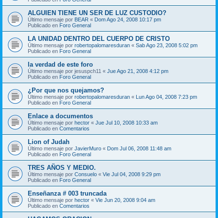
ALGUIEN TIENE UN SER DE LUZ CUSTODIO?
Último mensaje por
BEAR
«
Dom Ago 24, 2008 10:17 pm
Publicado en
Foro General
LA UNIDAD DENTRO DEL CUERPO DE CRISTO
Último mensaje por
robertopalomaresduran
«
Sab Ago 23, 2008 5:02 pm
Publicado en
Foro General
la verdad de este foro
Último mensaje por
jesuspch11
«
Jue Ago 21, 2008 4:12 pm
Publicado en
Foro General
¿Por que nos quejamos?
Último mensaje por
robertopalomaresduran
«
Lun Ago 04, 2008 7:23 pm
Publicado en
Foro General
Enlace a documentos
Último mensaje por
hector
«
Jue Jul 10, 2008 10:33 am
Publicado en
Comentarios
Lion of Judah
Último mensaje por
JavierMuro
«
Dom Jul 06, 2008 11:48 am
Publicado en
Foro General
TRES AÑOS Y MEDIO.
Último mensaje por
Consuelo
«
Vie Jul 04, 2008 9:29 pm
Publicado en
Foro General
Enseñanza # 003 truncada
Último mensaje por
hector
«
Vie Jun 20, 2008 9:04 am
Publicado en
Comentarios