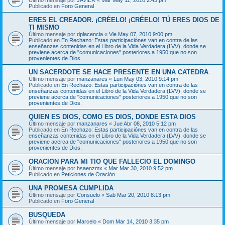
Publicado en
Foro General
ERES EL CREADOR. ¡CRÉELO! ¡CRÉELO! TÚ ERES DIOS DE
TI MISMO
Último mensaje por
dplacencia
«
Vie May 07, 2010 9:00 pm
Publicado en
En Rechazo: Estas participaciónes van en contra de las
enseñanzas contenidas en el Libro de la Vida Verdadera (LVV), donde se
previene acerca de "comunicaciones" posteriores a 1950 que no son
provenientes de Dios.
UN SACERDOTE SE HACE PRESENTE EN UNA CATEDRA
Último mensaje por
manzanares
«
Lun May 03, 2010 9:14 pm
Publicado en
En Rechazo: Estas participaciónes van en contra de las
enseñanzas contenidas en el Libro de la Vida Verdadera (LVV), donde se
previene acerca de "comunicaciones" posteriores a 1950 que no son
provenientes de Dios.
QUIEN ES DIOS, COMO ES DIOS, DONDE ESTA DIOS
Último mensaje por
manzanares
«
Jue Abr 08, 2010 5:12 pm
Publicado en
En Rechazo: Estas participaciónes van en contra de las
enseñanzas contenidas en el Libro de la Vida Verdadera (LVV), donde se
previene acerca de "comunicaciones" posteriores a 1950 que no son
provenientes de Dios.
ORACION PARA MI TIO QUE FALLECIO EL DOMINGO
Último mensaje por
hsaenzmx
«
Mar Mar 30, 2010 9:52 pm
Publicado en
Peticiones de Oración
UNA PROMESA CUMPLIDA
Último mensaje por
Consuelo
«
Sab Mar 20, 2010 8:13 pm
Publicado en
Foro General
BUSQUEDA
Último mensaje por
Marcelo
«
Dom Mar 14, 2010 3:35 pm