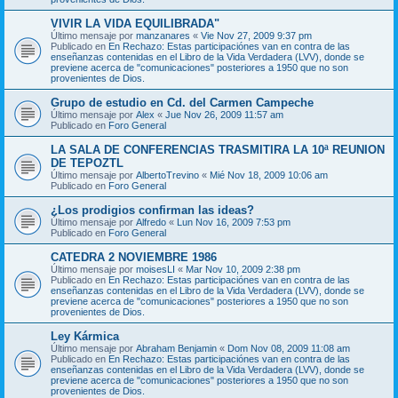
VIVIR LA VIDA EQUILIBRADA"
Último mensaje por
manzanares
«
Vie Nov 27, 2009 9:37 pm
Publicado en
En Rechazo: Estas participaciónes van en contra de las
enseñanzas contenidas en el Libro de la Vida Verdadera (LVV), donde se
previene acerca de "comunicaciones" posteriores a 1950 que no son
provenientes de Dios.
Grupo de estudio en Cd. del Carmen Campeche
Último mensaje por
Alex
«
Jue Nov 26, 2009 11:57 am
Publicado en
Foro General
LA SALA DE CONFERENCIAS TRASMITIRA LA 10ª REUNION
DE TEPOZTL
Último mensaje por
AlbertoTrevino
«
Mié Nov 18, 2009 10:06 am
Publicado en
Foro General
¿Los prodigios confirman las ideas?
Último mensaje por
Alfredo
«
Lun Nov 16, 2009 7:53 pm
Publicado en
Foro General
CATEDRA 2 NOVIEMBRE 1986
Último mensaje por
moisesLI
«
Mar Nov 10, 2009 2:38 pm
Publicado en
En Rechazo: Estas participaciónes van en contra de las
enseñanzas contenidas en el Libro de la Vida Verdadera (LVV), donde se
previene acerca de "comunicaciones" posteriores a 1950 que no son
provenientes de Dios.
Ley Kármica
Último mensaje por
Abraham Benjamin
«
Dom Nov 08, 2009 11:08 am
Publicado en
En Rechazo: Estas participaciónes van en contra de las
enseñanzas contenidas en el Libro de la Vida Verdadera (LVV), donde se
previene acerca de "comunicaciones" posteriores a 1950 que no son
provenientes de Dios.