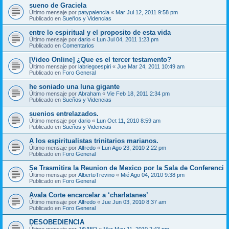
sueno de Graciela
Último mensaje por
patypalencia
«
Mar Jul 12, 2011 9:58 pm
Publicado en
Sueños y Videncias
entre lo espiritual y el proposito de esta vida
Último mensaje por
dario
«
Lun Jul 04, 2011 1:23 pm
Publicado en
Comentarios
[Video Online] ¿Que es el tercer testamento?
Último mensaje por
labriegoespiri
«
Jue Mar 24, 2011 10:49 am
Publicado en
Foro General
he soniado una luna gigante
Último mensaje por
Abraham
«
Vie Feb 18, 2011 2:34 pm
Publicado en
Sueños y Videncias
suenios entrelazados.
Último mensaje por
dario
«
Lun Oct 11, 2010 8:59 am
Publicado en
Sueños y Videncias
A los espiritualistas trinitarios marianos.
Último mensaje por
Alfredo
«
Lun Ago 23, 2010 2:22 pm
Publicado en
Foro General
Se Trasmitira la Reunion de Mexico por la Sala de Conferenci
Último mensaje por
AlbertoTrevino
«
Mié Ago 04, 2010 9:38 pm
Publicado en
Foro General
Avala Corte encarcelar a ‘charlatanes’
Último mensaje por
Alfredo
«
Jue Jun 03, 2010 8:37 am
Publicado en
Foro General
DESOBEDIENCIA
Último mensaje por
JAVIER
«
Mar May 11, 2010 2:43 pm