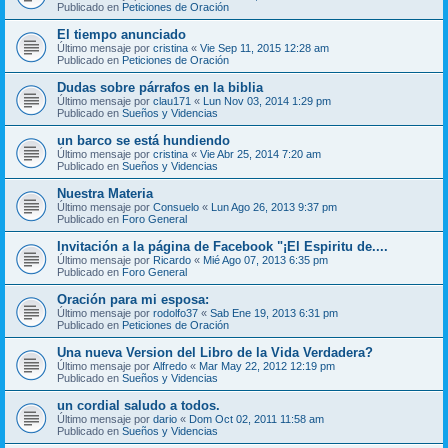
Publicado en
Peticiones de Oración
El tiempo anunciado
Último mensaje por
cristina
«
Vie Sep 11, 2015 12:28 am
Publicado en
Peticiones de Oración
Dudas sobre párrafos en la biblia
Último mensaje por
clau171
«
Lun Nov 03, 2014 1:29 pm
Publicado en
Sueños y Videncias
un barco se está hundiendo
Último mensaje por
cristina
«
Vie Abr 25, 2014 7:20 am
Publicado en
Sueños y Videncias
Nuestra Materia
Último mensaje por
Consuelo
«
Lun Ago 26, 2013 9:37 pm
Publicado en
Foro General
Invitación a la página de Facebook "¡El Espiritu de....
Último mensaje por
Ricardo
«
Mié Ago 07, 2013 6:35 pm
Publicado en
Foro General
Oración para mi esposa:
Último mensaje por
rodolfo37
«
Sab Ene 19, 2013 6:31 pm
Publicado en
Peticiones de Oración
Una nueva Version del Libro de la Vida Verdadera?
Último mensaje por
Alfredo
«
Mar May 22, 2012 12:19 pm
Publicado en
Sueños y Videncias
un cordial saludo a todos.
Último mensaje por
dario
«
Dom Oct 02, 2011 11:58 am
Publicado en
Sueños y Videncias