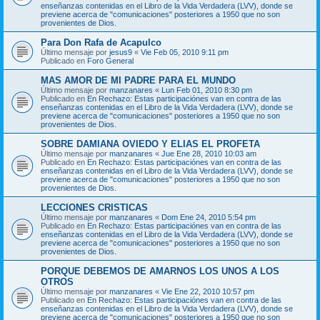
enseñanzas contenidas en el Libro de la Vida Verdadera (LVV), donde se
previene acerca de "comunicaciones" posteriores a 1950 que no son
provenientes de Dios.
Para Don Rafa de Acapulco
Último mensaje por
jesus9
«
Vie Feb 05, 2010 9:11 pm
Publicado en
Foro General
MAS AMOR DE MI PADRE PARA EL MUNDO
Último mensaje por
manzanares
«
Lun Feb 01, 2010 8:30 pm
Publicado en
En Rechazo: Estas participaciónes van en contra de las
enseñanzas contenidas en el Libro de la Vida Verdadera (LVV), donde se
previene acerca de "comunicaciones" posteriores a 1950 que no son
provenientes de Dios.
SOBRE DAMIANA OVIEDO Y ELIAS EL PROFETA
Último mensaje por
manzanares
«
Jue Ene 28, 2010 10:03 am
Publicado en
En Rechazo: Estas participaciónes van en contra de las
enseñanzas contenidas en el Libro de la Vida Verdadera (LVV), donde se
previene acerca de "comunicaciones" posteriores a 1950 que no son
provenientes de Dios.
LECCIONES CRISTICAS
Último mensaje por
manzanares
«
Dom Ene 24, 2010 5:54 pm
Publicado en
En Rechazo: Estas participaciónes van en contra de las
enseñanzas contenidas en el Libro de la Vida Verdadera (LVV), donde se
previene acerca de "comunicaciones" posteriores a 1950 que no son
provenientes de Dios.
PORQUE DEBEMOS DE AMARNOS LOS UNOS A LOS
OTROS
Último mensaje por
manzanares
«
Vie Ene 22, 2010 10:57 pm
Publicado en
En Rechazo: Estas participaciónes van en contra de las
enseñanzas contenidas en el Libro de la Vida Verdadera (LVV), donde se
previene acerca de "comunicaciones" posteriores a 1950 que no son