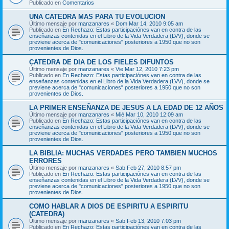
Publicado en
Comentarios
UNA CATEDRA MAS PARA TU EVOLUCION
Último mensaje por
manzanares
«
Dom Mar 14, 2010 9:05 am
Publicado en
En Rechazo: Estas participaciónes van en contra de las
enseñanzas contenidas en el Libro de la Vida Verdadera (LVV), donde se
previene acerca de "comunicaciones" posteriores a 1950 que no son
provenientes de Dios.
CATEDRA DE DIA DE LOS FIELES DIFUNTOS
Último mensaje por
manzanares
«
Vie Mar 12, 2010 7:23 pm
Publicado en
En Rechazo: Estas participaciónes van en contra de las
enseñanzas contenidas en el Libro de la Vida Verdadera (LVV), donde se
previene acerca de "comunicaciones" posteriores a 1950 que no son
provenientes de Dios.
LA PRIMER ENSEÑANZA DE JESUS A LA EDAD DE 12 AÑOS
Último mensaje por
manzanares
«
Mié Mar 10, 2010 12:09 am
Publicado en
En Rechazo: Estas participaciónes van en contra de las
enseñanzas contenidas en el Libro de la Vida Verdadera (LVV), donde se
previene acerca de "comunicaciones" posteriores a 1950 que no son
provenientes de Dios.
LA BIBLIA: MUCHAS VERDADES PERO TAMBIEN MUCHOS
ERRORES
Último mensaje por
manzanares
«
Sab Feb 27, 2010 8:57 pm
Publicado en
En Rechazo: Estas participaciónes van en contra de las
enseñanzas contenidas en el Libro de la Vida Verdadera (LVV), donde se
previene acerca de "comunicaciones" posteriores a 1950 que no son
provenientes de Dios.
COMO HABLAR A DIOS DE ESPIRITU A ESPIRITU
(CATEDRA)
Último mensaje por
manzanares
«
Sab Feb 13, 2010 7:03 pm
Publicado en
En Rechazo: Estas participaciónes van en contra de las