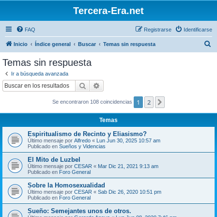
Tercera-Era.net
FAQ
Registrarse
Identificarse
B
Inicio
Índice general
Buscar
Temas sin respuesta
u
Temas sin respuesta
s
Ir a búsqueda avanzada
c
Buscar
Búsqueda avanzada
a
1
2
Siguiente
Se encontraron 108 coincidencias
r
Temas
Espiritualismo de Recinto y Eliasismo?
Último mensaje por
Alfredo
«
Lun Jun 30, 2025 10:57 am
Publicado en
Sueños y Videncias
El Mito de Luzbel
Último mensaje por
CESAR
«
Mar Dic 21, 2021 9:13 am
Publicado en
Foro General
Sobre la Homosexualidad
Último mensaje por
CESAR
«
Sab Dic 26, 2020 10:51 pm
Publicado en
Foro General
Sueño: Semejantes unos de otros.