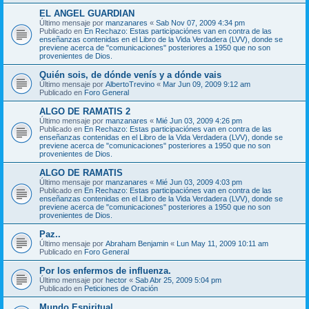
EL ANGEL GUARDIAN
Último mensaje por
manzanares
«
Sab Nov 07, 2009 4:34 pm
Publicado en
En Rechazo: Estas participaciónes van en contra de las
enseñanzas contenidas en el Libro de la Vida Verdadera (LVV), donde se
previene acerca de "comunicaciones" posteriores a 1950 que no son
provenientes de Dios.
Quién sois, de dónde venís y a dónde vais
Último mensaje por
AlbertoTrevino
«
Mar Jun 09, 2009 9:12 am
Publicado en
Foro General
ALGO DE RAMATIS 2
Último mensaje por
manzanares
«
Mié Jun 03, 2009 4:26 pm
Publicado en
En Rechazo: Estas participaciónes van en contra de las
enseñanzas contenidas en el Libro de la Vida Verdadera (LVV), donde se
previene acerca de "comunicaciones" posteriores a 1950 que no son
provenientes de Dios.
ALGO DE RAMATIS
Último mensaje por
manzanares
«
Mié Jun 03, 2009 4:03 pm
Publicado en
En Rechazo: Estas participaciónes van en contra de las
enseñanzas contenidas en el Libro de la Vida Verdadera (LVV), donde se
previene acerca de "comunicaciones" posteriores a 1950 que no son
provenientes de Dios.
Paz..
Último mensaje por
Abraham Benjamin
«
Lun May 11, 2009 10:11 am
Publicado en
Foro General
Por los enfermos de influenza.
Último mensaje por
hector
«
Sab Abr 25, 2009 5:04 pm
Publicado en
Peticiones de Oración
Mundo Espiritual