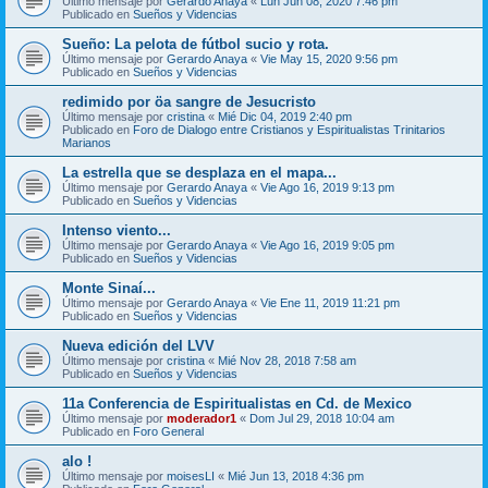
Último mensaje por
Gerardo Anaya
«
Lun Jun 08, 2020 7:46 pm
Publicado en
Sueños y Videncias
Sueño: La pelota de fútbol sucio y rota.
Último mensaje por
Gerardo Anaya
«
Vie May 15, 2020 9:56 pm
Publicado en
Sueños y Videncias
redimido por öa sangre de Jesucristo
Último mensaje por
cristina
«
Mié Dic 04, 2019 2:40 pm
Publicado en
Foro de Dialogo entre Cristianos y Espiritualistas Trinitarios
Marianos
La estrella que se desplaza en el mapa...
Último mensaje por
Gerardo Anaya
«
Vie Ago 16, 2019 9:13 pm
Publicado en
Sueños y Videncias
Intenso viento...
Último mensaje por
Gerardo Anaya
«
Vie Ago 16, 2019 9:05 pm
Publicado en
Sueños y Videncias
Monte Sinaí...
Último mensaje por
Gerardo Anaya
«
Vie Ene 11, 2019 11:21 pm
Publicado en
Sueños y Videncias
Nueva edición del LVV
Último mensaje por
cristina
«
Mié Nov 28, 2018 7:58 am
Publicado en
Sueños y Videncias
11a Conferencia de Espiritualistas en Cd. de Mexico
Último mensaje por
moderador1
«
Dom Jul 29, 2018 10:04 am
Publicado en
Foro General
alo !
Último mensaje por
moisesLI
«
Mié Jun 13, 2018 4:36 pm