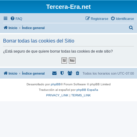
Tercera-Era.net
FAQ
Registrarse
Identificarse
B
Inicio
Índice general
u
Borrar todas las cookies del Sitio
s
c
¿Está seguro de que quiere borrar todas las cookies de este sitio?
a
r
Inicio
Índice general
Todos los horarios son
UTC-07:00
Desarrollado por
phpBB
® Forum Software © phpBB Limited
Traducción al español por
phpBB España
PRIVACY_LINK
|
TERMS_LINK