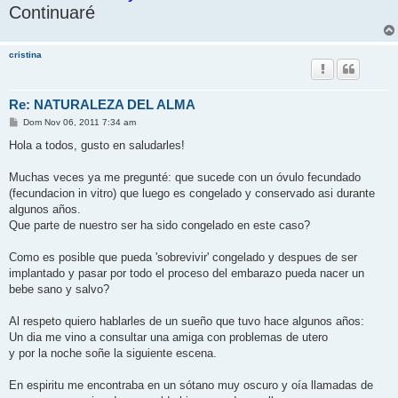
Continuaré
cristina
Re: NATURALEZA DEL ALMA
M
Dom Nov 06, 2011 7:34 am
e
n
Hola a todos, gusto en saludarles!
s
a
j
Muchas veces ya me pregunté: que sucede con un óvulo fecundado
e
(fecundacion in vitro) que luego es congelado y conservado asi durante
algunos años.
Que parte de nuestro ser ha sido congelado en este caso?
Como es posible que pueda 'sobrevivir' congelado y despues de ser
implantado y pasar por todo el proceso del embarazo pueda nacer un
bebe sano y salvo?
Al respeto quiero hablarles de un sueño que tuvo hace algunos años:
Un dia me vino a consultar una amiga con problemas de utero
y por la noche soñe la siguiente escena.
En espiritu me encontraba en un sótano muy oscuro y oía llamadas de