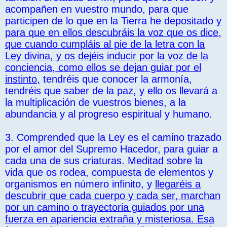
acompañen en vuestro mundo, para que
participen de lo que en la Tierra he depositado
y
para que en ellos descubráis la voz que os dice,
que cuando cumpláis al pie de la letra con la
Ley divina, y os dejéis inducir por la voz de la
conciencia, como ellos se dejan guiar por el
instinto,
tendréis que conocer la armonía,
tendréis que saber de la paz, y ello os llevará a
la multiplicación de vuestros bienes, a la
abundancia y al progreso espiritual y humano.
3. Comprended que la Ley es el camino trazado
por el amor del Supremo Hacedor, para guiar a
cada una de sus criaturas. Meditad sobre la
vida que os rodea, compuesta de elementos y
organismos en número infinito, y
llegaréis a
descubrir que cada cuerpo y cada ser, marchan
por un camino o trayectoria guiados por una
fuerza en apariencia extraña y misteriosa. Esa