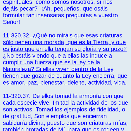
espirituales, como somos nosotros, sí nos
dejáis pecar?" ¡Ah, pequeños, que osáis
formular tan insensatas preguntas a vuestro
Señor!
11-320.32.
¿Qué no miráis que esas criaturas
sólo tienen una morada, que es la Tierra, y que
es justo que en ella tengan su gloria y su gozo?
¿No estáis viendo que a ellas las induce a
cumplir una fuerza que es la ley de la
Naturaleza? Si ellas viven dentro de la Ley,
tienen que gozar de cuanto la Ley encierra, que
es amor, paz, bienestar, deleite, actividad, vida.
11-320.37. De ellos tomad la armonía con que
cada especie vive. Imitad la actividad de los que
son activos. Tomad los ejemplos de fidelidad, o
de gratitud, Son ejemplos que encierran
sabiduría divina, puesto que son criaturas mías,
también brotadas de Mí, para que os rodeen y