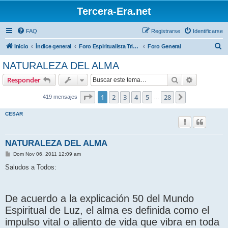
Tercera-Era.net
FAQ
Registrarse
Identificarse
B
Inicio
Índice general
Foro Espiritualista Trinitario Mariano
Foro General
u
NATURALEZA DEL ALMA
s
Buscar
Búsqueda 
Responder
c
a
Página
1
de
28
1
2
3
4
5
28
Siguiente
419 mensajes
…
r
CESAR
NATURALEZA DEL ALMA
M
Dom Nov 06, 2011 12:09 am
e
n
Saludos a Todos:
s
a
j
e
De acuerdo a la explicación 50 del Mundo
Espiritual de Luz, el alma es definida como el
impulso vital o aliento de vida que vibra en toda