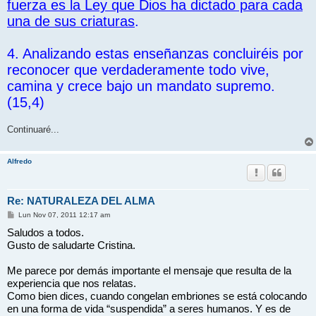
fuerza es la Ley que Dios ha dictado para cada
una de sus criaturas
.
4. Analizando estas enseñanzas concluiréis por
reconocer que verdaderamente todo vive,
camina y crece bajo un mandato supremo.
(15,4)
Continuaré...
Alfredo
Re: NATURALEZA DEL ALMA
M
Lun Nov 07, 2011 12:17 am
e
Saludos a todos.
n
s
Gusto de saludarte Cristina.
a
j
e
Me parece por demás importante el mensaje que resulta de la
experiencia que nos relatas.
Como bien dices, cuando congelan embriones se está colocando
en una forma de vida “suspendida” a seres humanos. Y es de