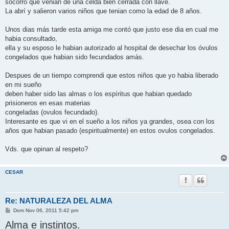
socorro que venian de una celda bien cerrada con llave.
La abrí y salieron varios niños que tenian como la edad de 8 años.
Unos dias más tarde esta amiga me contó que justo ese dia en cual me
habia consultado,
ella y su esposo le habian autorizado al hospital de desechar los óvulos
congelados que habian sido fecundados amás.
Despues de un tiempo comprendi que estos niños que yo habia liberado
en mi sueño
deben haber sido las almas o los espíritus que habian quedado
prisioneros en esas materias
congeladas (ovulos fecundado).
Interesante es que vi en el sueño a los niños ya grandes, osea con los
años que habian pasado (espiritualmente) en estos ovulos congelados.
Vds. que opinan al respeto?
CESAR
Re: NATURALEZA DEL ALMA
M
Dom Nov 06, 2011 5:42 pm
e
Alma e instintos.
n
s