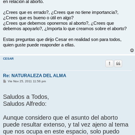
en relación al aborto.
¿Crees que es errado?, ¿Crees que no tiene importancia?,
¿Crees que es bueno o útil en algo?
¿Crees que debemos oponernos al aborto?, ¿Crees que
debemos apoyarlo?, ¿Importa lo que creamos sobre el aborto?
Estas preguntas que dirijo Cesar en realidad son para todos,
quien guste puede reaponder a ellas.
CESAR
Re: NATURALEZA DEL ALMA
M
Vie Nov 25, 2011 11:56 pm
e
n
s
Saludos a Todos,
a
j
Saludos Alfredo:
e
Aunque considero que el asunto del aborto
puede resultar extenso, y tal vez ajeno al tema
que nos ocupa en este espacio, solo puedo