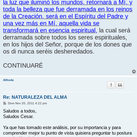
la luz que iluminó los mundos, retornará a Mí, y
toda la belleza que fue derramada en los reinos
de la Creación, será en el Espíritu del Padre y
una vez más en Mí, aquella vida se
transformará en esencia espiritual,
la cual será
derramada sobre todos los seres espirituales,
en los hijos del Señor, porque de los dones que
os di nunca seréis desheredados.
CONTINUARÉ
Alfredo
Re: NATURALEZA DEL ALMA
M
Dom Nov 20, 2011 4:22 pm
e
Saludos a todos,
n
s
Saludos Cesar.
a
j
e
Ya que has tomado este análisis, por su importancia y para
comprender mejor tu punto de vista quisiera preguntar tu postura